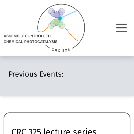
Direkt Zum Inhalt
Assembly
Controlled
Chemical
Photocatalysis:
M
zur
Homepage
N
e
Previous Events:
a
CRC 325 lecture series