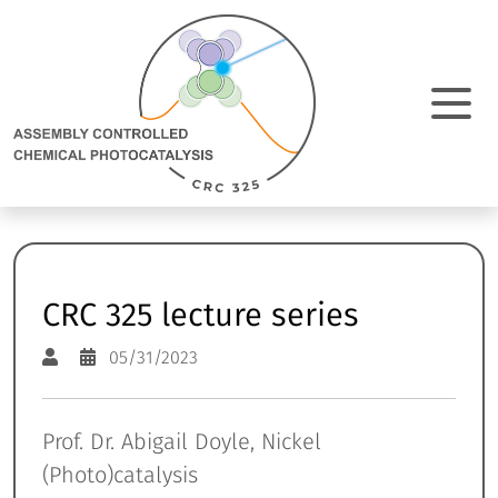
Direkt Zum Inhalt
Assembly
Controlled
Chemical
Photocatalysis:
M
zur
Homepage
N
e
a
CRC 325 lecture series
05/31/2023
Prof. Dr. Abigail Doyle, Nickel
(Photo)catalysis