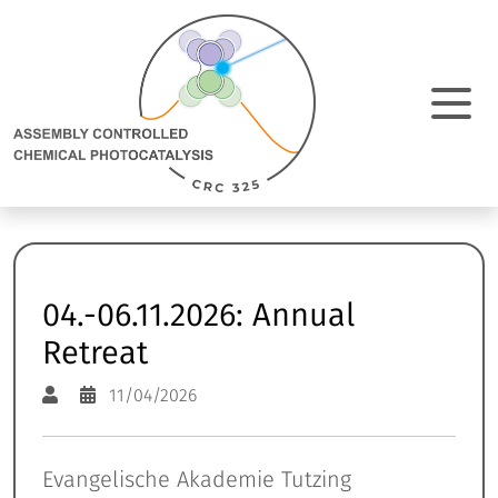
Direkt Zum Inhalt
Assembly
Controlled
Chemical
Photocatalysis:
M
zur
Homepage
N
e
a
04.-06.11.2026: Annual
Retreat
11/04/2026
Evangelische Akademie Tutzing